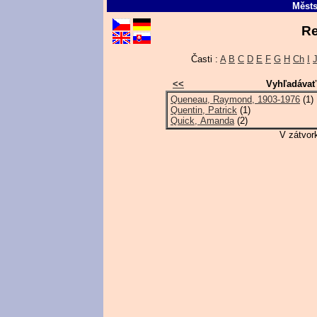
Městs
Re
Časti :
A
B
C
D
E
F
G
H
Ch
I
<<
Vyhľadávať
Queneau, Raymond, 1903-1976
(1)
Quentin, Patrick
(1)
Quick, Amanda
(2)
V zátvor