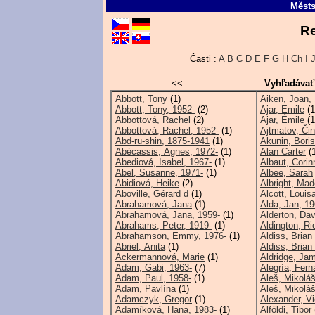
Městs
Re
Časti :
A
B
C
D
E
F
G
H
Ch
I
<<
Vyhľadávať
Abbott, Tony
(1)
Aiken, Joan,
Abbott, Tony, 1952-
(2)
Ajar, Emile
(1
Abbottová, Rachel
(2)
Ajar, Émile
(1
Abbottová, Rachel, 1952-
(1)
Ajtmatov, Čin
Abd-ru-shin, 1875-1941
(1)
Akunin, Boris
Abécassis, Agnes, 1972-
(1)
Alan Carter
(1
Abediová, Isabel, 1967-
(1)
Albaut, Corin
Abel, Susanne, 1971-
(1)
Albee, Sarah
Abidiová, Heike
(2)
Albright, Mad
Aboville, Gérard d
(1)
Alcott, Louis
Abrahamová, Jana
(1)
Alda, Jan, 1
Abrahamová, Jana, 1959-
(1)
Alderton, Dav
Abrahams, Peter, 1919-
(1)
Aldington, Ri
Abrahamson, Emmy, 1976-
(1)
Aldiss, Brian
Abriel, Anita
(1)
Aldiss, Brian
Ackermannová, Marie
(1)
Aldridge, Ja
Adam, Gabi, 1963-
(7)
Alegría, Fern
Adam, Paul, 1958-
(1)
Aleš, Mikolá
Adam, Pavlína
(1)
Aleš, Mikolá
Adamczyk, Gregor
(1)
Alexander, Vi
Adamíková, Hana, 1983-
(1)
Alföldi, Tibor