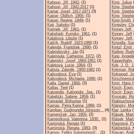
Kahoun, Jiří, 1942-
(1)
King, Julius
(
Kahoun, Jiří, 1942-2017
(1)
King, Steph
Kainar, Josef, 1917-1971
(3)
King, Stephe
Kaiser, Oldřich, 1955-
(1)
King, Stephe
Kaiser, Regine, 1949-
(1)
King-Smith, 
Kaji, Sahoko
(1)
Kingsley, Ch
Kajínek, Jiří, 1961-
(1)
Kinney Jeff,
Kakehaši, Kumiko, 1961-
(1)
Kinney, Jeff
Kalašová, Libuše
(1)
Kinney, Jeff,
Kalčík, Rudolf, 1923-1980
(1)
Kinsella, So
Kalenda, František, 1990-
(1)
Kintzl, Emil,
Kalendovský, Jan
(1)
Kipling, Rud
Kalengula, Catherine, 1972-
(2)
Kipp, Angeli
Kalenský, Josef, 1860-1951
(1)
Kippenhahn, 
Kaletová, Lucie, 1964-
(1)
Kirk, J. D., 
Kalista, Zdeněk, 1900-1982
(1)
Kirkman, Ro
Kalivodová, Eva
(1)
Kirkwood, Jo
Kalivodová, Michaela, 1990-
(1)
Kirschnerová
Kalla, Daniel, 1966-
(3)
Kirst, Hans 
Kallas, Teet
(1)
Kisch, Egon 
Kalogridis, Kalogridis, Jea..
(1)
Kisch, Egon 
Kalwitzki, Sabine, 1959-
(1)
Kiyosaki, Ro
Kamarád, Bohuslav
(1)
Klabouchová,
Kamas, Petra Karina, 1988-
(1)
Klánský, Moj
Kamban, Gudmundur Jónsson,..
(4)
Klar, Lenka
(
Kameníček, Jan, 1955-
(2)
Klásek, Mart
Kameníková, Valentina, 1930..
(1)
Klásek, Mart
Kaminská, Renata
(1)
Klasnová, Pa
Kaminská, Renata, 1983-
(3)
Klášterská, 
Kamov, Feliks Solomonovič,..
(1)
Klavan, Andr