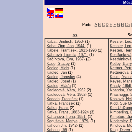
Měst
Parts :
A
B
C
D
E
F
G
H
Ch
I
<<
Se
Kabát, Jindřich, 1953-
(1)
Kessler, Leo
Kabat-Zinn, Jon, 1944-
(1)
Kessler, Leo
Kábele, František, 1913-1998
(1)
Kesten, Her
Kábrtová, Lidmila, 1971-
(1)
Kestřánková
Kačírková, Eva, 1937-
(2)
Kestřánková,
Kade, Stacey
(1)
Ketley, Barry
Kadlec, Alois
(1)
Kettner, Petr
Kadlec, Jan
(1)
Kettnerová, 
Kadlec, Jaroslav
(4)
Keuls, Yvon
Kadlec, Josef
(1)
Keyes, Maria
Kadlec, Vláďa
(1)
Khady, 1959
Kadlecová, Věra, 1962
(2)
Khandra, Ya
Kadlecová, Věra, 1962-
(1)
Khashoggi, S
Kadoch, František
(1)
Kholová, Hel
Kafka, František
(1)
Kidd, Sue M
Kafka, Franz
(2)
Kim U-džung
Kafka, Franz, 1883-1924
(3)
Kimberling, 
Kaftanová, Irena, 1951-
(1)
Kimpton, Dia
Kaguševa, Mariya, 1979-
(1)
Kindersley, D
Kahoun Jiří, 1942-
(1)
Kindlová, Mo
Kahoun, Jiří
(1)
King, Daren,