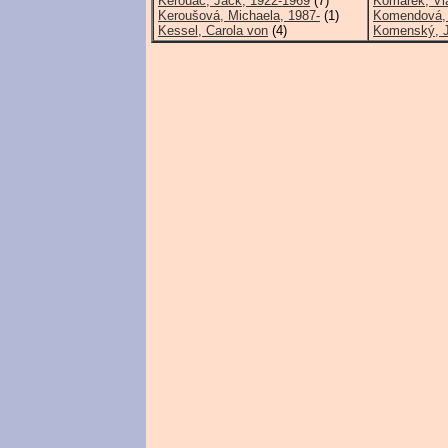
Kerouac, Jack, 1922-1969
(7)
Komárek, Vl
Keroušová, Michaela, 1987-
(1)
Komendová, 
Kessel, Carola von
(4)
Komenský, 