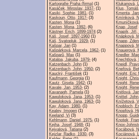
Kartografie Praha (firma)
(1)
Klukanová, L
Kasáček, Miroslav, 1937-
(1)
Klus, Tomáš
Kasiki, Sophie, 1981-
(1)
Kmenta, Jaro
Kaskoun, Otto, 1917-
(3)
Kmínková, N
Kasten, Mona
(1)
Kmuníčková,
Kasten, Mona, 1992-
(6)
Knap, Josef
Kästner, Erich, 1899-1974
(2)
Knapík, Jiří,
Káš, Josef, 1897-1960
(1)
Knápková, M
Káš, Svatopluk, 1929-
(1)
Knapp, Zden
Kašpar, Jan
(1)
Knappová, Mi
Kašpárková, Marcela, 1962-
(1)
Knauerová, 
Kašparů, Max
(1)
Knedler, Mag
Katalpa, Jakuba, 1979-
(4)
Knechtlová, 
Katzenbach, John
(1)
Kneidl, Prav
Katzenbach, John, 1950-
(2)
Kneřová, Bet
Kaucký, František
(1)
Knight, Eric
Kaufmann, Georgia
(1)
Knight, Chris
Kautz, Gisela, 1942-
(1)
Knight, Ren
Kavale, Jan, 1953-
(2)
Knight, Ren
Kavanagh, Pamela
(1)
Knitlová, Ja
Kawuloková, Jana, 1953-
(1)
Knittel, Joh
Kawuloková, Jana, 1963-
(1)
Knížetová, 
Kay, Adam, 1980-
(1)
Knobloch, Er
Kealey, Imogen
(1)
Knopfová, Hi
Keeland, Vi
(3)
Knopp, Guid
Kehlmann, Daniel, 1975-
(1)
Knotek, Fran
Kejha, Josef, 1948-
(1)
Knox-Johnst
Kejvalová, Tatiana
(2)
Kocábová, Na
Kejzlar, Radko, 1930-
(3)
Kociánová, 
Kelder, Peter
(1)
Kocmanová, 