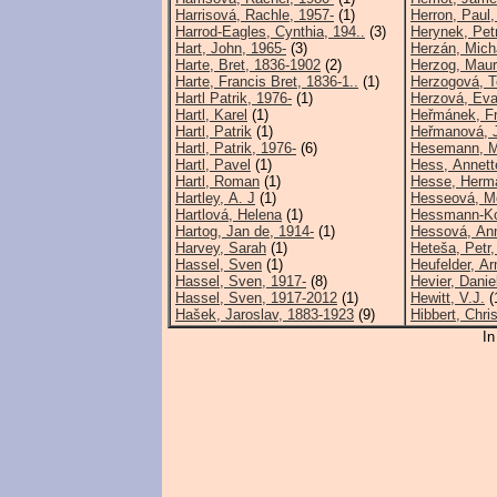
Harrisová, Rachle, 1957-
(1)
Herron, Paul,
Harrod-Eagles, Cynthia, 194..
(3)
Herynek, Pet
Hart, John, 1965-
(3)
Herzán, Mich
Harte, Bret, 1836-1902
(2)
Herzog, Maur
Harte, Francis Bret, 1836-1..
(1)
Herzogová, T
Hartl Patrik, 1976-
(1)
Herzová, Eva
Hartl, Karel
(1)
Heřmánek, Fr
Hartl, Patrik
(1)
Heřmanová, J
Hartl, Patrik, 1976-
(6)
Hesemann, M
Hartl, Pavel
(1)
Hess, Annett
Hartl, Roman
(1)
Hesse, Herm
Hartley, A. J
(1)
Hesseová, M
Hartlová, Helena
(1)
Hessmann-Kos
Hartog, Jan de, 1914-
(1)
Hessová, Ann
Harvey, Sarah
(1)
Heteša, Petr,
Hassel, Sven
(1)
Heufelder, Ar
Hassel, Sven, 1917-
(8)
Hevier, Danie
Hassel, Sven, 1917-2012
(1)
Hewitt, V.J.
(
Hašek, Jaroslav, 1883-1923
(9)
Hibbert, Chri
In