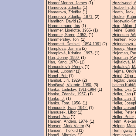
Hamer-Morton, James
(1)
Hazelwood, A
Hamerová, Zdenka
(1)
Heaberlin, Jul
Hamerová, Zdeňka
(1)
Heath, Jack,
Hamerová, Zdeňka, 1971-
(2)
Hecker, Katri
Hamilton, David
(2)
Hegewald-Kaw
Hammelmann, Iris
(1)
Hein, Milan, 
Hammer, Liselotte, 1955-
(1)
Heine, Gundi
Hammer, Soren, 1952-
(1)
Heinesen, Wi
Hammersley, Toni
(1)
Heinlein, Rob
Hammett, Dashiell, 1894-1961
(2)
Heinrichová, 
Hamplová, Jarmila
(2)
Heisey, Moni
Hamplová, Kristina, 1997-
(1)
Hejcman, Pav
Han, Jenny, 1980-
(1)
Hejcman, Pav
Han, Kang, 1970-
(1)
Hejkalová, Ma
Hancocková, Penny
(1)
Hejkalová, M
Hanel, Lubomír
(1)
Hejma, Ondře
Hanel, Petr
(1)
Hejná, Olga, 
Hanibal, Jiří, 1929-
(2)
Hejzlar, Jaro
Hanišová, Viktorie, 1980-
(3)
helena Kubíč
Haňka, Ladislav, 1911-1994
(1)
Heller, Eva
(1
Hanka, Zdeněk, 1957-
(1)
Heller, Jan
(1
Hanko, J.
(1)
Heller, Jan, 
Hanks, Tom, 1956-
(1)
Heller, Josep
Hanousek, Ivan, 1942-
(1)
Heller, Josep
Hanousek, Libor
(1)
Heller, Peter
(
Hansel, Ana
(1)
Heller, Peter,
Hansen, Anders, 1974-
(1)
Helm, Alexan
Hansen, Mark Victor
(5)
Helprin, Mark
Hansen, Thorkild
(1)
Hemingway, E
Hanuš, Miroslav
(1)
Hemingway, E