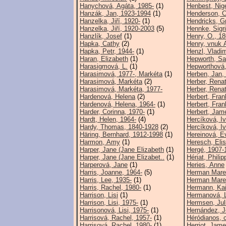
Hanychová, Agáta, 1985-
(1)
Henbest, Nig
Hanzák, Jan, 1923-1994
(1)
Henderson, C
Hanzelka, Jiří, 1920-
(1)
Hendricks, G
Hanzelka, Jiří, 1920-2003
(5)
Hennke, Sigr
Hanzlík, Josef
(1)
Henry, O., 1
Hapka, Cathy
(2)
Henry, vnuk Al
Hapka, Petr, 1944-
(1)
Henzl, Vladim
Haran, Elizabeth
(1)
Hepworth, Sa
Harasigmová, L.
(1)
Hepworthová,
Harasimová, 1977-, Markéta
(1)
Herben, Jan,
Harasimová, Markéta
(2)
Herber, Rena
Harasimová, Markéta, 1977-
Herber, Renat
Hardenová, Helena
(2)
Herbert, Fran
Hardenová, Helena, 1964-
(1)
Herbert, Fra
Harder, Corinna, 1970-
(1)
Herbert, Jam
Hardt, Helen, 1964-
(4)
Hercíková, Iv
Hardy, Thomas, 1840-1928
(2)
Hercíková, I
Häring, Bernhard, 1912-1998
(1)
Hereinová, E
Harmon, Amy
(1)
Heresch, Eli
Harper, Jane (Jane Elizabeth
(1)
Hergé, 1907-
Harper, Jane (Jane Elizabet..
(1)
Hériat, Phili
Harperová, Jane
(1)
Heries, Anne
Harris, Joanne, 1964-
(5)
Herman Mare
Harris, Lee, 1935-
(1)
Herman Mare
Harris, Rachel, 1980-
(1)
Hermann, Kai
Harrison, Lisi
(1)
Hermanová, L
Harrison, Lisi, 1975-
(1)
Hermsen, Jul
Harrisonová, Lisi, 1975-
(1)
Hernández, J
Harrisová, Rachel, 1957-
(1)
Héródianos, 
Harrisová, Rachel, 1980-
(1)
Herriot, Jam