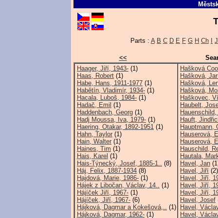
Městsk
T
Parts :
A
B
C
D
E
F
G
H
Ch
I
J
<<
Sear
Haager, Jiří, 1943-
(1)
Hašková Cooli
Haas, Robert
(1)
Hašková, Jar
Habe, Hans, 1911-1977
(1)
Hašková, Len
Habětín, Vladimír, 1934-
(1)
Hašková, Mon
Hacala, Luboš, 1984-
(1)
Haškovec, Ví
Hadač, Emil
(1)
Haubelt, Jose
Haddenbach, Georg
(1)
Hauenschild, 
Hadj Moussa, Iva, 1979-
(1)
Hauft, Jindři
Haering, Otakar, 1892-1951
(1)
Hauptmann, 
Hahn, Taylor
(1)
Hauserová, 
Hain, Walter
(1)
Hauserová, E
Haines, Tim
(1)
Hauschild, Re
Hais, Karel
(1)
Hautala, Mar
Hais-Týnecký, Josef, 1885-1..
(8)
Havel, Jan
(1
Háj, Felix, 1887-1934
(8)
Havel, Jiří
(2)
Hajdová, Marie, 1986-
(1)
Havel, Jiří, 
Hájek z Libočan, Václav, 14..
(1)
Havel, Jiří, 1
Hájíček Jiří, 1967-
(1)
Havel, Jiří, 1
Hájíček, Jiří, 1967-
(6)
Havel, Josef
Hájková, Dagmar a Kokešová,..
(1)
Havel, Václav
Hájková, Dagmar, 1962-
(1)
Havel, Václa