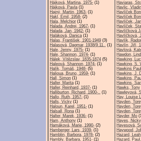
Hájková, Martina, 1975-
(1)
Haviaras, Str
Hájková, Pavla
(1)
Havlic, Vladi
Hajný, Martin, 1963-
(1)
Havlíček Bor
Hakl, Emil, 1958-
(2)
Havlíček Boro
Hala, Melchior
(1)
Havlíček, Jar
Halada, Andrej, 1967-
(1)
Havlíček, Sta
Halada, Jan, 1942-
(1)
Havlíčková J
Haláková, Danica
(1)
Havlíčková, 
Halas, František, 1901-1949
(3)
Havlík, Rado
Halasová, Dagmar, 1938(9.11..
(1)
Havlín, Jiří, 
Hale, Jenny, 1975-
(1)
Havlová, Kate
Hale, Shannon, 1974-
(1)
Hawdon, Lin
Hálek, Vítězslav, 1835-1874
(5)
Hawking, Luc
Haleová, Shannon, 1974-
(1)
Hawking, S. 
Halík, Tomáš, 1948-
(5)
Hawkins Paul
Halioua, Bruno, 1959-
(1)
Hawkins, J. 
Hall, Simon
(1)
Hawkins, Pau
Haller, Marita
(1)
Hawkins, Sar
Haller, Reinhard, 1937-
(1)
Hawks, Tony
Halliburton, Richard, 1900-..
(1)
Hawleyová, 
Hallo, Ruth, 1957-
(1)
Hay, Louise L
Halls, Vicky
(1)
Hayden, Tore
Haloun, Karel, 1951-
(1)
Hayden, Tore
Halsall, Rona
(1)
Hayden, Torey
Halter, Marek, 1936-
(1)
Hayder, Mo
(
Ham, Anthony
(1)
Hayes, Nicky
Hamáková, Marie, 1990-
(2)
Hayesová, S
Hamberger, Lars, 1939-
(1)
Haywood, Jo
Hamblin, Barbora, 1978-
(2)
Hazard, Leah
Hambly, Barbara, 1951-
(1)
Hazard, Paul