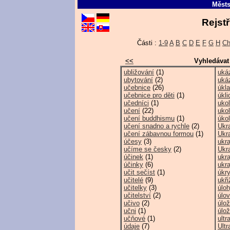
Městs
Rejstř
Části :
1-9
A
B
C
D
E
F
G
H
C
<<
Vyhledávat
ubližování
(1)
uká
ubytování
(2)
ukáz
učebnice
(26)
úkl
učebnice pro děti
(1)
úkli
učedníci
(1)
uko
učení
(22)
uko
učení buddhismu
(1)
úko
učení snadno a rychle
(2)
Ukr
učení zábavnou formou
(1)
Ukra
účesy
(3)
ukra
učíme se česky
(2)
Ukra
účinek
(1)
ukr
účinky
(6)
ukr
učit sečíst
(1)
úkry
učitelé
(9)
ukři
učitelky
(3)
úlo
učitelství
(2)
úlo
učivo
(2)
úlo
učni
(1)
úlož
učňové
(1)
ultra
údaje
(7)
Ult