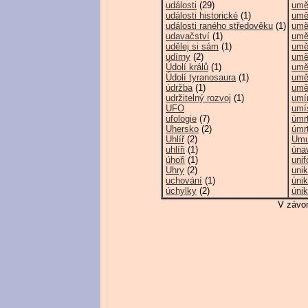
události
(29)
umě
události historické
(1)
umě
události raného středověku
(1)
umě
udavačství
(1)
umě
udělej si sám
(1)
umě
udírny
(2)
umě
Údolí králů
(1)
umě
Údolí tyranosaura
(1)
umě
údržba
(1)
uměn
udržitelný rozvoj
(1)
umí
UFO
umí
ufologie
(7)
úmrt
Uhersko
(2)
úmr
Uhlíř
(2)
Umu
uhlíři
(1)
úna
úhoři
(1)
uni
Uhry
(2)
unik
uchování
(1)
úni
úchylky
(2)
úni
V závor