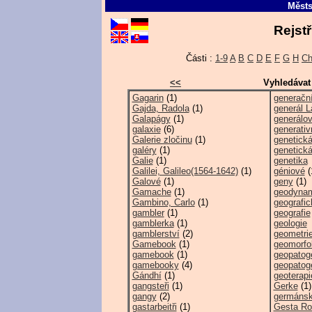
Městs
Rejstř
Části :
1-9
A
B
C
D
E
F
G
H
C
<<
Vyhledávat
Gagarin
(1)
generačn
Gajda, Radola
(1)
generál 
Galapágy
(1)
generálo
galaxie
(6)
generati
Galerie zločinu
(1)
genetick
galéry
(1)
genetick
Galie
(1)
genetika
Galilei, Galileo(1564-1642)
(1)
géniové
(
Galové
(1)
geny
(1)
Gamache
(1)
geodyna
Gambino, Carlo
(1)
geografic
gambler
(1)
geografie
gamblerka
(1)
geologie
gamblerství
(2)
geometri
Gamebook
(1)
geomorfo
gamebook
(1)
geopatog
gamebooky
(4)
geopatog
Gándhí
(1)
geoterapi
gangsteři
(1)
Gerke
(1)
gangy
(2)
germánsk
gastarbeitři
(1)
Gesta R