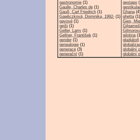
gastronomie
(1)
gestapo
(
Gaulle, Charles de
(1)
gestikula
Gauß, Carl Friedrich
(1)
Ghana
(4
Gawliczková, Dominika, 1992-
(1)
ghetta
(1)
gayové
(1)
Gies, Mi
gejši
(1)
Gilgameš
Geller, Larry
(1)
Gilmorov
Gellner, František
(1)
gilotina
(1
gender
(1)
gladiátoři
genealogie
(1)
globaliza
generace
(3)
globální 
generační
(1)
globální 