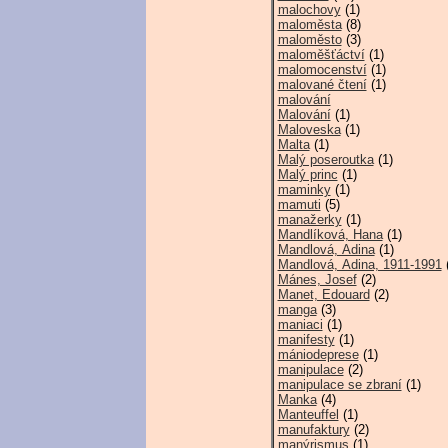
malochovy
(1)
maloměsta
(8)
maloměsto
(3)
maloměšťáctví
(1)
malomocenství
(1)
malované čtení
(1)
malování
Malování
(1)
Maloveska
(1)
Malta
(1)
Malý poseroutka
(1)
Malý princ
(1)
maminky
(1)
mamuti
(5)
manažerky
(1)
Mandlíková, Hana
(1)
Mandlová, Adina
(1)
Mandlová, Adina, 1911-1991
(
Mánes, Josef
(2)
Manet, Edouard
(2)
manga
(3)
maniaci
(1)
manifesty
(1)
mániodeprese
(1)
manipulace
(2)
manipulace se zbraní
(1)
Manka
(4)
Manteuffel
(1)
manufaktury
(2)
manýrismus
(1)