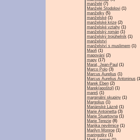
manželé
(7)
Manželé Stodolovi
(1)
manželky
(5)
manželské
(1)
manželské krize
(2)
manželské vztahy
(1)
manželský román
(1)
manželský trojúhelník
(1)
manželství
manželství s muslimem
(1)
Maoři
(1)
mapování
(2)
mapy
(17)
Marat, Jean-Paul
(1)
Marco Polo
(3)
Marcus Aurelius
(1)
Marcus Aurelius Antoninus
(1
Marek Eben
(2)
Marek(apoštol)
(1)
mareš
(1)
marginální skupiny
(1)
Margolius
(1)
Mariánské Lázně
(1)
Marie Antoinetta
(3)
Marie Stuartovna
(1)
Marie Terezie
(8)
Marijka nevěrnice
(1)
Marilyn Monroe
(1)
maringotky
(1)
Mark Lennan
(1)