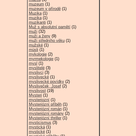
muzeum
(1)
muzeum v přírodě
(1)
Muzika
(1)
muzika
(1)
muzikanti
(1)
Muž s absolutní pamětí
(1)
muži
(32)
muži a ženy
(9)
muži středního věku
(1)
mužské
(1)
müsli
(1)
mykologie
(2)
myrmekologie
(1)
mysl
(1)
myslitelé
(3)
myslivci
(3)
myslivecké
(1)
myslivecké povídky
(2)
Mysliveček, Josef
(2)
myslivost
(19)
Mysteri
(1)
mysteriozní
(1)
Mysteriózní příběh
(1)
Mysteriózní román
(1)
mysteriózní romány
(2)
Mysteriózní thriller
(1)
mysticismus
(3)
mystická
(1)
mystické
(1)