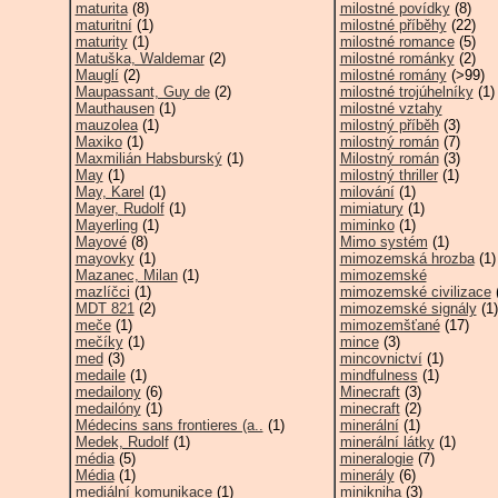
maturita
(8)
milostné povídky
(8)
maturitní
(1)
milostné příběhy
(22)
maturity
(1)
milostné romance
(5)
Matuška, Waldemar
(2)
milostné románky
(2)
Mauglí
(2)
milostné romány
(>99)
Maupassant, Guy de
(2)
milostné trojúhelníky
(1)
Mauthausen
(1)
milostné vztahy
mauzolea
(1)
milostný příběh
(3)
Maxiko
(1)
milostný román
(7)
Maxmilián Habsburský
(1)
Milostný román
(3)
May
(1)
milostný thriller
(1)
May, Karel
(1)
milování
(1)
Mayer, Rudolf
(1)
mimiatury
(1)
Mayerling
(1)
miminko
(1)
Mayové
(8)
Mimo systém
(1)
mayovky
(1)
mimozemská hrozba
(1)
Mazanec, Milan
(1)
mimozemské
mazlíčci
(1)
mimozemské civilizace
(
MDT 821
(2)
mimozemské signály
(1)
meče
(1)
mimozemšťané
(17)
mečíky
(1)
mince
(3)
med
(3)
mincovnictví
(1)
medaile
(1)
mindfulness
(1)
medailony
(6)
Minecraft
(3)
medailóny
(1)
minecraft
(2)
Médecins sans frontieres (a..
(1)
minerální
(1)
Medek, Rudolf
(1)
minerální látky
(1)
média
(5)
mineralogie
(7)
Média
(1)
minerály
(6)
mediální komunikace
(1)
minikniha
(3)