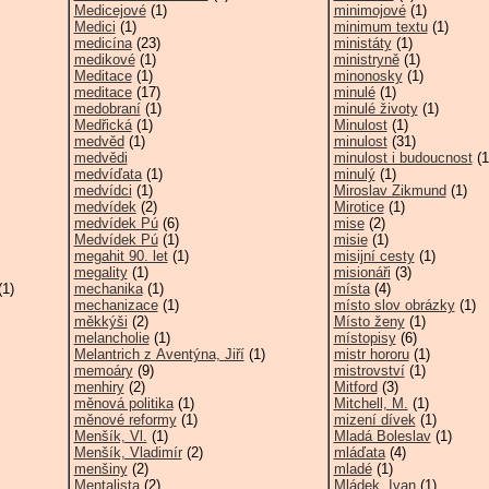
Medicejové
(1)
minimojové
(1)
Medici
(1)
minimum textu
(1)
medicína
(23)
ministáty
(1)
medikové
(1)
ministryně
(1)
Meditace
(1)
minonosky
(1)
meditace
(17)
minulé
(1)
medobraní
(1)
minulé životy
(1)
Medřická
(1)
Minulost
(1)
medvěd
(1)
minulost
(31)
medvědi
minulost i budoucnost
(1
medvíďata
(1)
minulý
(1)
medvídci
(1)
Miroslav Zikmund
(1)
medvídek
(2)
Mirotice
(1)
medvídek Pú
(6)
mise
(2)
Medvídek Pú
(1)
misie
(1)
megahit 90. let
(1)
misijní cesty
(1)
megality
(1)
misionáři
(3)
1)
mechanika
(1)
místa
(4)
mechanizace
(1)
místo slov obrázky
(1)
měkkýši
(2)
Místo ženy
(1)
melancholie
(1)
místopisy
(6)
Melantrich z Aventýna, Jiří
(1)
mistr hororu
(1)
memoáry
(9)
mistrovství
(1)
menhiry
(2)
Mitford
(3)
měnová politika
(1)
Mitchell, M.
(1)
měnové reformy
(1)
mizení dívek
(1)
Menšík, Vl.
(1)
Mladá Boleslav
(1)
Menšík, Vladimír
(2)
mláďata
(4)
menšiny
(2)
mladé
(1)
Mentalista
(2)
Mládek, Ivan
(1)