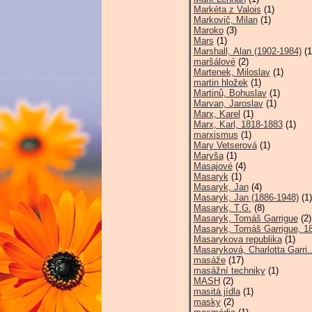
Markéta z Valois
(1)
Markovič, Milan
(1)
Maroko
(3)
Mars
(1)
Marshall, Alan (1902-1984)
(1
maršálové
(2)
Martenek, Miloslav
(1)
martin hložek
(1)
Martinů, Bohuslav
(1)
Marvan, Jaroslav
(1)
Marx, Karel
(1)
Marx, Karl, 1818-1883
(1)
marxismus
(1)
Mary Vetserová
(1)
Maryša
(1)
Masajové
(4)
Masaryk
(1)
Masaryk, Jan
(4)
Masaryk, Jan (1886-1948)
(1)
Masaryk, T.G.
(8)
Masaryk, Tomáš Garrigue
(2)
Masaryk, Tomáš Garrigue, 18
Masarykova republika
(1)
Masaryková, Charlotta Garri.
masáže
(17)
masážní techniky
(1)
MASH
(2)
masitá jídla
(1)
masky
(2)