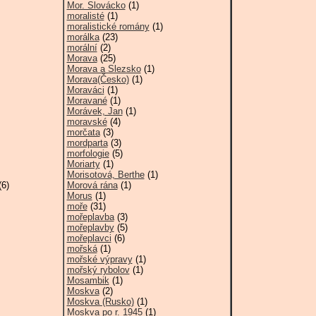
Mor. Slovácko
(1)
moralisté
(1)
moralistické romány
(1)
morálka
(23)
morální
(2)
Morava
(25)
Morava a Slezsko
(1)
Morava(Česko)
(1)
Moraváci
(1)
Moravané
(1)
Morávek, Jan
(1)
moravské
(4)
morčata
(3)
mordparta
(3)
morfologie
(5)
Moriarty
(1)
Morisotová, Berthe
(1)
6)
Morová rána
(1)
Morus
(1)
moře
(31)
mořeplavba
(3)
mořeplavby
(5)
mořeplavci
(6)
mořská
(1)
mořské výpravy
(1)
mořský rybolov
(1)
Mosambik
(1)
Moskva
(2)
Moskva (Rusko)
(1)
Moskva po r. 1945
(1)