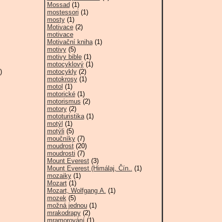
Mossad
(1)
mostessori
(1)
mosty
(1)
Motivace
(2)
motivace
Motivační kniha
(1)
motivy
(5)
motivy bible
(1)
motocyklový
(1)
)
motocykly
(2)
motokrosy
(1)
motol
(1)
motorické
(1)
motorismus
(2)
motory
(2)
mototuristika
(1)
motýl
(1)
motýli
(5)
moučníky
(7)
moudrost
(20)
moudrosti
(7)
Mount Everest
(3)
Mount Everest (Himálaj, Čín..
(1)
mozaiky
(1)
Mozart
(1)
Mozart, Wolfgang A.
(1)
mozek
(5)
možná jednou
(1)
mrakodrapy
(2)
mramorování
(1)