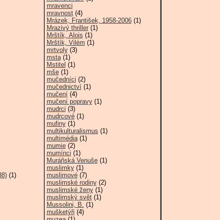
mravenci
mravnost
(4)
Mrázek, František, 1958-2006
(1)
Mrazivý thriller
(1)
Mrštík, Alois
(1)
Mrštík, Vilém
(1)
mrtvoly
(3)
msta
(1)
Mstitel
(1)
mše
(1)
mučedníci
(2)
mučednictví
(1)
mučení
(4)
mučení popravy
(1)
mudrci
(3)
mudrcové
(1)
mufiny
(1)
multikulturalismus
(1)
multimédia
(1)
mumie
(2)
mumínci
(1)
Muráňská Venuše
(1)
muslimky
(1)
38)
(1)
muslimové
(7)
muslimské rodiny
(2)
muslimské ženy
(1)
muslimský svět
(1)
Mussolini, B.
(1)
mušketýři
(4)
muzea
(1)