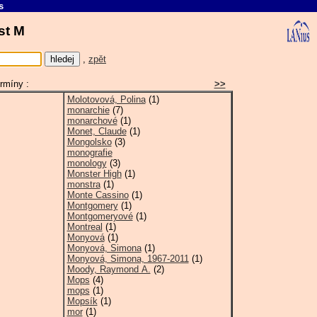
s
ást M
,
zpět
rmíny :
>>
Molotovová, Polina
(1)
monarchie
(7)
monarchové
(1)
Monet, Claude
(1)
Mongolsko
(3)
monografie
monology
(3)
Monster High
(1)
monstra
(1)
Monte Cassino
(1)
Montgomery
(1)
Montgomeryové
(1)
Montreal
(1)
Monyová
(1)
Monyová, Simona
(1)
Monyová, Simona, 1967-2011
(1)
Moody, Raymond A.
(2)
Mops
(4)
mops
(1)
Mopsík
(1)
mor
(1)