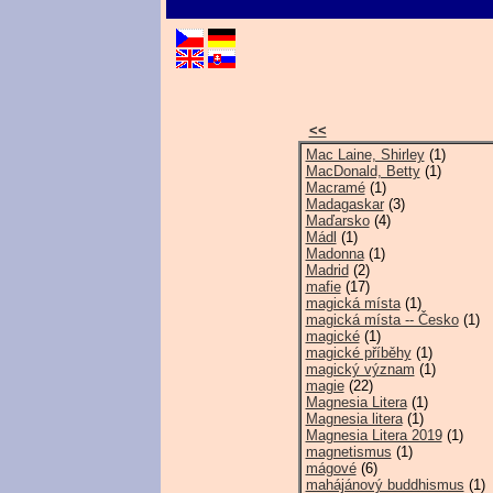
<<
Mac Laine, Shirley
(1)
MacDonald, Betty
(1)
Macramé
(1)
Madagaskar
(3)
Maďarsko
(4)
Mádl
(1)
Madonna
(1)
Madrid
(2)
mafie
(17)
magická místa
(1)
magická místa -- Česko
(1)
magické
(1)
magické příběhy
(1)
magický význam
(1)
magie
(22)
Magnesia Litera
(1)
Magnesia litera
(1)
Magnesia Litera 2019
(1)
magnetismus
(1)
mágové
(6)
mahájánový buddhismus
(1)