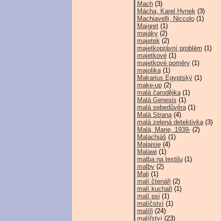
Mach
(3)
Mácha, Karel Hynek
(3)
Machiavelli, Niccolo
(1)
Maigret
(1)
majáky
(2)
majetek
(2)
majetkoprávní problém
(1)
majetkové
(1)
majetkové poměry
(1)
majolika
(1)
Makarius Egyptský
(1)
make-up
(2)
malá čarodějka
(1)
Malá Genesis
(1)
malá sebedůvěra
(1)
Malá Strana
(4)
malá zelená detektivka
(3)
Malá, Marie, 1939-
(2)
Malachiáš
(1)
Malajsie
(4)
Malawi
(1)
malba na textilu
(1)
malby
(2)
Mali
(1)
malí čtenáři
(2)
malí kuchaři
(1)
malí psi
(1)
malíčství
(1)
malíři
(24)
malířství
(23)