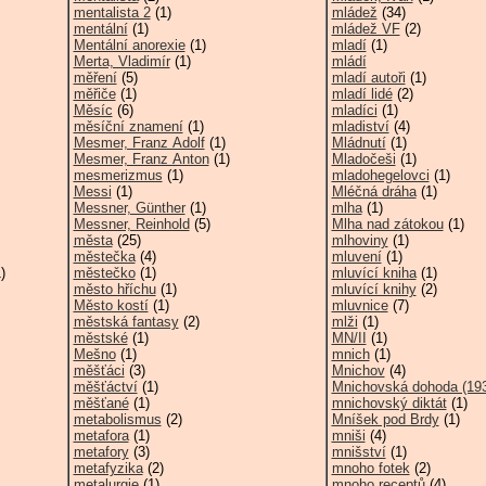
mentalista 2
(1)
mládež
(34)
mentální
(1)
mládež VF
(2)
Mentální anorexie
(1)
mladí
(1)
Merta, Vladimír
(1)
mládí
měření
(5)
mladí autoři
(1)
měřiče
(1)
mladí lidé
(2)
Měsíc
(6)
mladíci
(1)
měsíční znamení
(1)
mladiství
(4)
Mesmer, Franz Adolf
(1)
Mládnutí
(1)
Mesmer, Franz Anton
(1)
Mladočeši
(1)
mesmerizmus
(1)
mladohegelovci
(1)
Messi
(1)
Mléčná dráha
(1)
Messner, Günther
(1)
mlha
(1)
Messner, Reinhold
(5)
Mlha nad zátokou
(1)
města
(25)
mlhoviny
(1)
městečka
(4)
mluvení
(1)
)
městečko
(1)
mluvící kniha
(1)
město hříchu
(1)
mluvící knihy
(2)
Město kostí
(1)
mluvnice
(7)
městská fantasy
(2)
mlži
(1)
městské
(1)
MN/II
(1)
Mešno
(1)
mnich
(1)
měšťáci
(3)
Mnichov
(4)
měšťáctví
(1)
Mnichovská dohoda (19
měšťané
(1)
mnichovský diktát
(1)
metabolismus
(2)
Mníšek pod Brdy
(1)
metafora
(1)
mniši
(4)
metafory
(3)
mnišství
(1)
metafyzika
(2)
mnoho fotek
(2)
metalurgie
(1)
mnoho receptů
(4)