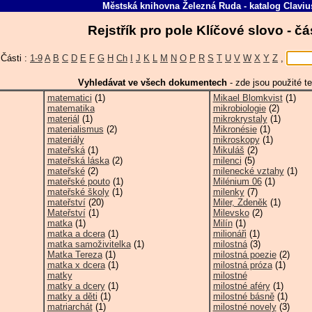
Městská knihovna Železná Ruda
-
katalog
Claviu
Rejstřík pro pole Klíčové slovo - č
Části :
1-9
A
B
C
D
E
F
G
H
Ch
I
J
K
L
M
N
O
P
R
S
T
U
V
W
X
Y
Z
,
Vyhledávat ve všech dokumentech
-
zde jsou použité te
matematici
(1)
Mikael Blomkvist
(1)
matematika
mikrobiologie
(2)
materiál
(1)
mikrokrystaly
(1)
materialismus
(2)
Mikronésie
(1)
materiály
mikroskopy
(1)
mateřská
(1)
Mikuláš
(2)
mateřská láska
(2)
milenci
(5)
mateřské
(2)
milenecké vztahy
(1)
mateřské pouto
(1)
Milénium 06
(1)
mateřské školy
(1)
milenky
(7)
mateřství
(20)
Miler, Zdeněk
(1)
Mateřství
(1)
Milevsko
(2)
matka
(1)
Milín
(1)
matka a dcera
(1)
milionáři
(1)
matka samoživitelka
(1)
milostná
(3)
Matka Tereza
(1)
milostná poezie
(2)
matka x dcera
(1)
milostná próza
(1)
matky
milostné
matky a dcery
(1)
milostné aféry
(1)
matky a děti
(1)
milostné básně
(1)
matriarchát
(1)
milostné novely
(3)