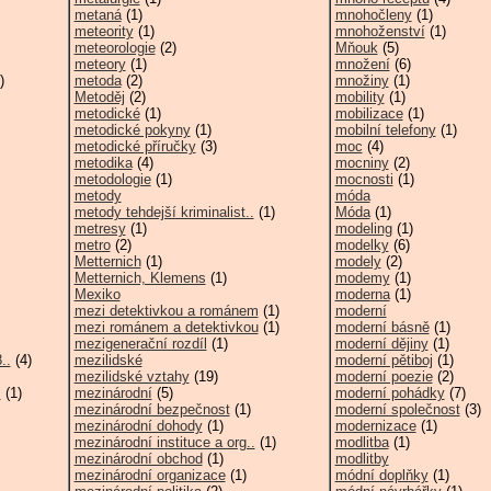
metaná
(1)
mnohočleny
(1)
meteority
(1)
mnohoženství
(1)
meteorologie
(2)
Mňouk
(5)
meteory
(1)
množení
(6)
)
metoda
(2)
množiny
(1)
Metoděj
(2)
mobility
(1)
metodické
(1)
mobilizace
(1)
metodické pokyny
(1)
mobilní telefony
(1)
metodické příručky
(3)
moc
(4)
metodika
(4)
mocniny
(2)
metodologie
(1)
mocnosti
(1)
metody
móda
metody tehdejší kriminalist..
(1)
Móda
(1)
metresy
(1)
modeling
(1)
metro
(2)
modelky
(6)
Metternich
(1)
modely
(2)
Metternich, Klemens
(1)
modemy
(1)
Mexiko
moderna
(1)
mezi detektivkou a románem
(1)
moderní
mezi románem a detektivkou
(1)
moderní básně
(1)
mezigenerační rozdíl
(1)
moderní dějiny
(1)
..
(4)
mezilidské
moderní pětiboj
(1)
mezilidské vztahy
(19)
moderní poezie
(2)
.
(1)
mezinárodní
(5)
moderní pohádky
(7)
mezinárodní bezpečnost
(1)
moderní společnost
(3)
mezinárodní dohody
(1)
modernizace
(1)
mezinárodní instituce a org..
(1)
modlitba
(1)
mezinárodní obchod
(1)
modlitby
mezinárodní organizace
(1)
módní doplňky
(1)