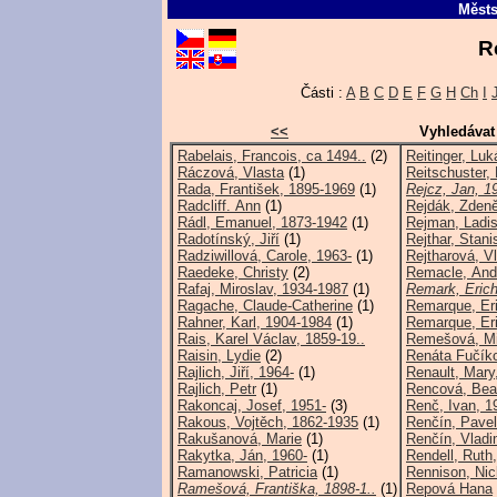
Městs
R
Části :
A
B
C
D
E
F
G
H
Ch
I
<<
Vyhledávat
Rabelais, Francois, ca 1494..
(2)
Reitinger, Luk
Ráczová, Vlasta
(1)
Reitschuster, 
Rada, František, 1895-1969
(1)
Rejcz, Jan, 1
Radcliff. Ann
(1)
Rejdák, Zdeně
Rádl, Emanuel, 1873-1942
(1)
Rejman, Ladis
Radotínský, Jiří
(1)
Rejthar, Stani
Radziwillová, Carole, 1963-
(1)
Rejtharová, V
Raedeke, Christy
(2)
Remacle, And
Rafaj, Miroslav, 1934-1987
(1)
Remark, Erich
Ragache, Claude-Catherine
(1)
Remarque, Eri
Rahner, Karl, 1904-1984
(1)
Remarque, Eri
Rais, Karel Václav, 1859-19..
Remešová, Mi
Raisin, Lydie
(2)
Renáta Fučík
Rajlich, Jiří, 1964-
(1)
Renault, Mary
Rajlich, Petr
(1)
Rencová, Bea
Rakoncaj, Josef, 1951-
(3)
Renč, Ivan, 1
Rakous, Vojtěch, 1862-1935
(1)
Renčín, Pavel
Rakušanová, Marie
(1)
Renčín, Vladi
Rakytka, Ján, 1960-
(1)
Rendell, Ruth
Ramanowski, Patricia
(1)
Rennison, Nic
Ramešová, Františka, 1898-1..
(1)
Repová Hana