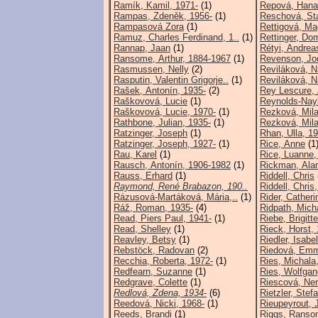
Ramík, Kamil, 1971-
(1)
Repová, Hana
Rampas, Zdeněk, 1956-
(1)
Reschová, Sta
Rampasová Zora
(1)
Rettigová, M
Ramuz, Charles Ferdinand, 1..
(1)
Rettinger, Do
Rannap, Jaan
(1)
Rétyi, Andrea
Ransome, Arthur, 1884-1967
(1)
Revenson, Jo
Rasmussen, Nelly
(2)
Reviláková, 
Rasputin, Valentin Grigorje..
(1)
Reviláková, N
Rašek, Antonín, 1935-
(2)
Rey Lescure,
Raškovová, Lucie
(1)
Reynolds-Nayl
Raškovová, Lucie, 1970-
(1)
Rezková, Mil
Rathbone, Julian, 1935-
(1)
Rezková, Mila
Ratzinger, Joseph
(1)
Rhan, Ulla, 1
Ratzinger, Joseph, 1927-
(1)
Rice, Anne
(1
Rau, Karel
(1)
Rice, Luanne,
Rausch, Antonín, 1906-1982
(1)
Rickman, Ala
Rauss, Erhard
(1)
Riddell, Chris
Raymond, René Brabazon, 190..
Riddell, Chris
Rázusová-Martáková, Mária,..
(1)
Rider, Catheri
Ráž, Roman, 1935-
(4)
Ridpath, Mich
Read, Piers Paul, 1941-
(1)
Riebe, Brigitt
Read, Shelley
(1)
Rieck, Horst,
Reavley, Betsy
(1)
Riedler, Isabel
Rebstöck, Radovan
(2)
Riedová, Emm
Recchia, Roberta, 1972-
(1)
Ries, Michala
Redfearn, Suzanne
(1)
Ries, Wolfgan
Redgrave, Colette
(1)
Riescová, Ner
Redlová, Zdena, 1934-
(6)
Rietzler, Stef
Reedová, Nicki, 1968-
(1)
Rieupeyrout, 
Reeds, Brandi
(1)
Riggs, Rans