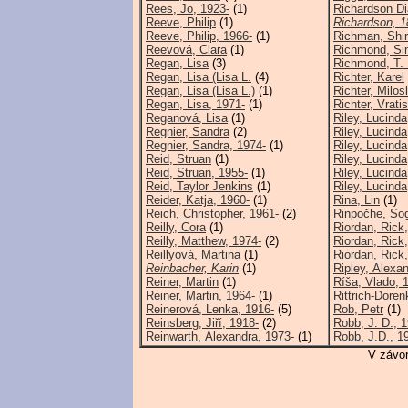
Rees, Jo, 1923-
(1)
Richardson D
Reeve, Philip
(1)
Richardson, 
Reeve, Philip, 1966-
(1)
Richman, Shir
Reevová, Clara
(1)
Richmond, S
Regan, Lisa
(3)
Richmond, T. 
Regan, Lisa (Lisa L.
(4)
Richter, Karel
Regan, Lisa (Lisa L.)
(1)
Richter, Milos
Regan, Lisa, 1971-
(1)
Richter, Vrati
Reganová, Lisa
(1)
Riley, Lucinda
Regnier, Sandra
(2)
Riley, Lucind
Regnier, Sandra, 1974-
(1)
Riley, Lucinda
Reid, Struan
(1)
Riley, Lucind
Reid, Struan, 1955-
(1)
Riley, Lucinda
Reid, Taylor Jenkins
(1)
Riley, Lucinda
Reider, Katja, 1960-
(1)
Rina, Lin
(1)
Reich, Christopher, 1961-
(2)
Rinpočhe, Sog
Reilly, Cora
(1)
Riordan, Rick
Reilly, Matthew, 1974-
(2)
Riordan, Rick,
Reillyová, Martina
(1)
Riordan, Rick
Reinbacher, Karin
(1)
Ripley, Alexa
Reiner, Martin
(1)
Ríša, Vlado, 
Reiner, Martin, 1964-
(1)
Rittrich-Dore
Reinerová, Lenka, 1916-
(5)
Rob, Petr
(1)
Reinsberg, Jiří, 1918-
(2)
Robb, J. D., 
Reinwarth, Alexandra, 1973-
(1)
Robb, J.D., 1
V závor