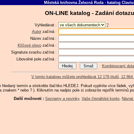
Městská knihovna Železná Ruda
-
katalog
Claviu
ON-LINE katalog - Zadání dotaz
Vyhledávat :
?
Autor
začíná :
Název
začíná :
Klíčové slovo
začíná :
Signatura svazku
začíná :
Libovolné pole
začíná :
Kombinovaný dot
V tomto katalogu můžete prohledávat 12 179 titulů
, 12 864
te hledaný termín a stiskněte tlačítko HLEDEJ. Pokud vyplníte více řádek, v
a znakem * nebo ? ). Kliknutím na nadpis pole si zobrazíte rejstřík termínů p
Další možnosti :
Seznamy a novinky
,
Vaše čtenářské konto
,
Návrat