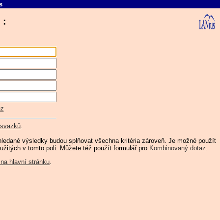
s
u :
az
 svazků
.
yhledané výsledky budou splňovat všechna kritéria zároveň. Je možné použít
oužitých v tomto poli. Můžete též použít formulář pro
Kombinovaný dotaz
.
 na hlavní stránku
.